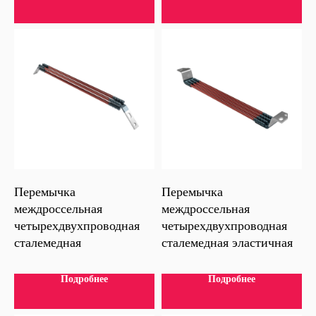
Единый телефон:
8 (495) 223-09-47
Добавочный 104
Руководитель отдела
Добавочный 160
Перемычка
Перемычка
Делопроизводитель
междроссельная
междроссельная
четырехдвухпроводная
четырехдвухпроводная
Добавочный 117
сталемедная
сталемедная эластичная
Контрактное производство
Добавочный 106,167
Подробнее
Подробнее
отдел снабжения