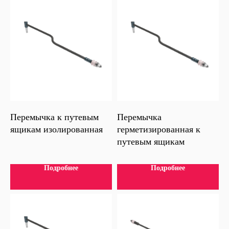
Дополнительный телефон:
+7 915 219 94 05
Электронная почта:
kc@befast.ru
Перемычка к путевым
Перемычка
ящикам изолированная
герметизированная к
путевым ящикам
Подробнее
Подробнее
Офис:
Москва,ул.Люблинская,
д.42, офис Л-405