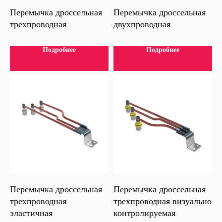
Перемычка дроссельная
Перемычка дроссельная
трехпроводная
двухпроводная
Подробнее
Подробнее
Нужна помощь
Перемычка дроссельная
Перемычка дроссельная
с выбором?
трехпроводная
трехпроводная визуально
Единый телефон:
8 (495) 223-09-47
эластичная
контролируемая
Наши эксперты подберут